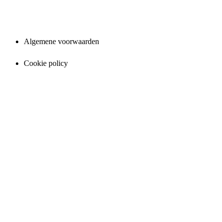
VOORWAARDEN
Algemene voorwaarden
Cookie policy
VOLG ONS OP
WIE BEN IK?
Hallo, ik ben Pascale en werk als zelfstandig reisagent. Mijn
reisbureau noemt Travelguru (
www.travelguru.be
) en ik ben
aangesloten bij Personal Touch Travel. Personal Touch Travel is een
keten van zelfstandig reisagenten die reeds 15 jaar bestaat en een
hoogwaardig imago heeft opgebouwd. Wij hebben met 180